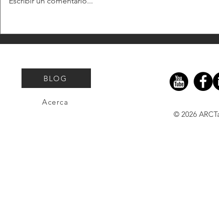
Escribir un comentario...
Cómo Organizar Eventos
El Congres
Efectivos para Pequeños
en la Abo
Despachos Jurídicos
#Jurisbal
Experienc
BLOG
para Prom
Bienestar 
Acerca
Legal
© 2026 ARCT