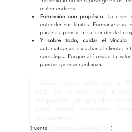
trazabilidad no solo protege datos, tam
malentendidos.
Formación con propósito.
 La clave 
entender sus límites. Formarse para 
pararse a pensar, a escribir desde la ex
Y sobre todo, cuidar el vínculo 
automatizarse: escuchar al cliente, int
complejas. Porque ahí reside tu valor 
puedes generar confianza.
"Según datos recientes, el 9
usan IA afirman que mejora
despachos, sin grandes estru
para tareas concretas com
documental."
(Fuente: 
CanadianLawyerMag.com
)