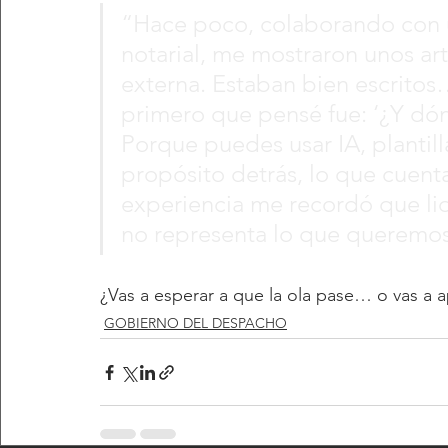
“Hace poco, colaborando con u
notarial, me mostraron unos ar
externa. Estaban bien escritos…
primero que pensé fue: ‘¿Y dón
Porque puedes usar IA, plantill
propósito detrás, lo que cuent
experiencia me recordó que lid
no representa lo que queremos 
¿Vas a esperar a que la ola pase… o vas a ap
GOBIERNO DEL DESPACHO