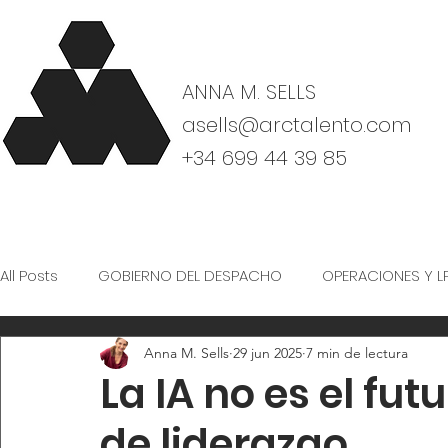
ANNA M. SELLS
asells@arctalento.com
+34 699 44 39 85
All Posts
GOBIERNO DEL DESPACHO
OPERACIONES Y L
Anna M. Sells
29 jun 2025
7 min de lectura
CULTURA Y ORGANIZACIÓN
La IA no es el fut
de liderazgo