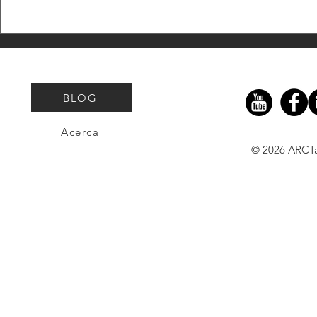
El modelo del despacho
Cuando el
sigue intacto. Lo que ya
funciona…
no encaja es su
estabiliza
arquitectura decisional
BLOG
Acerca
© 2026 ARCT