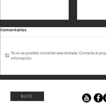
Comentarios
Ya no es posible comentar esta entrada. Contacta al prop
información.
El modelo del despacho
Cuando el
sigue intacto. Lo que ya
funciona…
no encaja es su
estabiliza
arquitectura decisional
BLOG